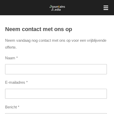
Ga
direct
naar
de
Neem contact met ons op
hoofdinhoud
Neem vandaag nog contact met ons op voor een vrijblijvende
offerte.
Naam *
E-mailadres *
Bericht *