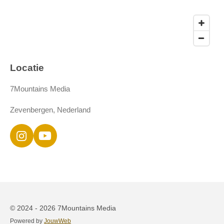
Locatie
7Mountains Media
Zevenbergen, Nederland
I
Y
n
o
s
u
t
T
a
u
g
b
r
e
© 2024 - 2026 7Mountains Media
a
Powered by
JouwWeb